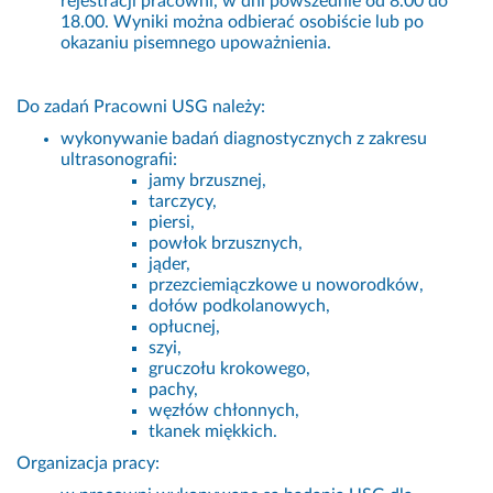
rejestracji pracowni, w dni powszednie od 8.00 do
18.00. Wyniki można odbierać osobiście lub po
okazaniu pisemnego upoważnienia.
Do zadań Pracowni USG należy:
wykonywanie badań diagnostycznych z zakresu
ultrasonografii:
jamy brzusznej,
tarczycy,
piersi,
powłok brzusznych,
jąder,
przezciemiączkowe u noworodków,
dołów podkolanowych,
opłucnej,
szyi,
gruczołu krokowego,
pachy,
węzłów chłonnych,
tkanek miękkich.
Organizacja pracy: